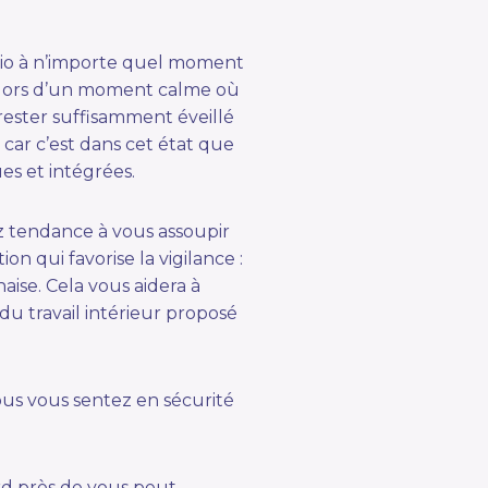
io à n’importe quel moment
u lors d’un moment calme où
rester suffisamment éveillé
 car c’est dans cet état que
es et intégrées.
ez tendance à vous assoupir
on qui favorise la vigilance :
aise. Cela vous aidera à
du travail intérieur proposé
us vous sentez en sécurité
d près de vous peut