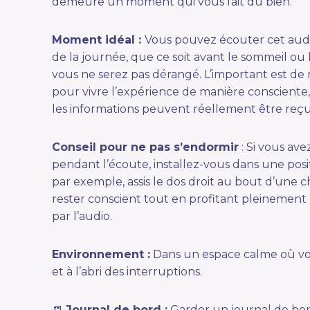
demeure un moment qui vous fait du bien.
Moment idéal :
Vous pouvez écouter cet aud
de la journée, que ce soit avant le sommeil o
vous ne serez pas dérangé. L’important est de 
pour vivre l’expérience de manière consciente,
les informations peuvent réellement être reçu
Conseil pour ne pas s’endormir
: Si vous av
pendant l’écoute, installez-vous dans une positi
par exemple, assis le dos droit au bout d’une ch
rester conscient tout en profitant pleinement 
par l’audio.
Environnement :
Dans un espace calme où vo
et à l’abri des interruptions.
📒
Journal de bord :
Garder un journal de bor