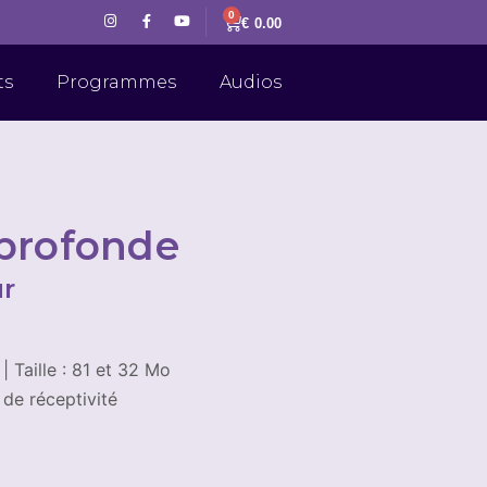
0
€
0.00
ts
Programmes
Audios
 profonde
ur
| Taille : 81 et 32 Mo
 de réceptivité