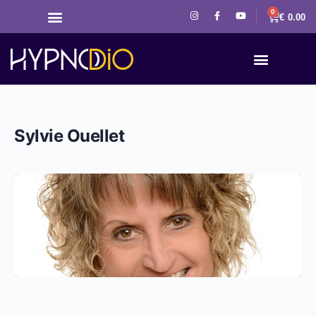
0
€
0.00
Sylvie Ouellet