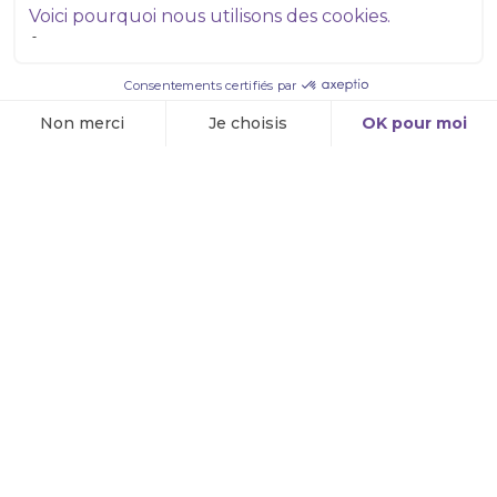
À PROPOS DE NOUS
Coffrets
Programmes
Audios
CONTACT
Canada (IIHS)
514 908-4566
Connexion
INSCRIVEZ-VOUS GRATUITEMENT
Pour suivre nos nouvelles, dites-nous où vous écrire.