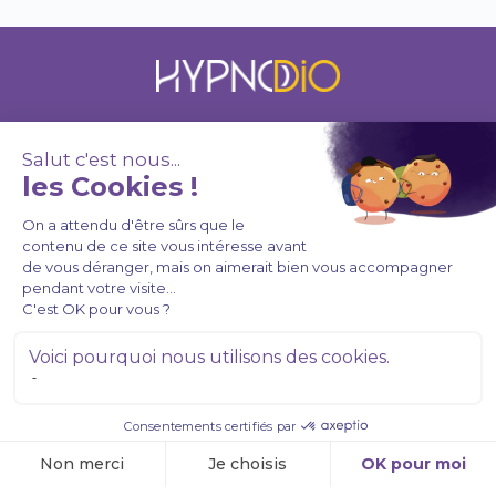
À PROPOS DE NOUS
Coffrets
Programmes
Audios
CONTACT
Canada (IIHS)
514 908-4566
Connexion