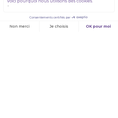
À PROPOS DE NOUS
Coffrets
Programmes
Audios
CONTACT
Canada (IIHS)
514 908-4566
Connexion
INSCRIVEZ-VOUS GRATUITEMENT
Pour suivre nos nouvelles, dites-nous où vous écrire.