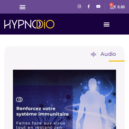
0
€
0.00
Audio