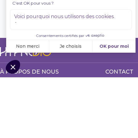
À PROPOS DE NOUS
CONTACT
Coffrets
Canada (IIHS)
Programmes
514 908-4566
Audios
Connexion
Ce site ne fait pas partie du site YouTube™, Google™, Facebook™, Goo
façon. FACEBOOK™ est une marque de commerce de FACEBOOK, Inc