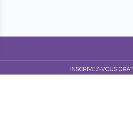
INSCRIVEZ-VOUS GRA
Pour suivre nos nouvelles, di
gle Inc. ou Facebook Inc. De plus, ce site n’est PAS approuvé par Yo
. GOOGLE™ et YOUTUBE™ sont des marques de commerce de GOOGLE 