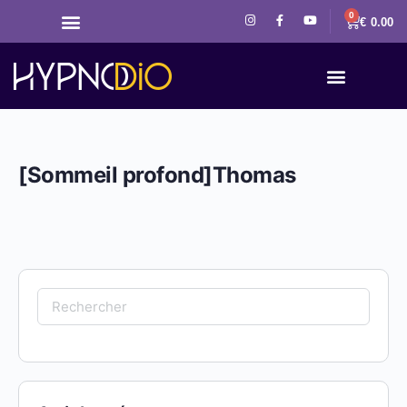
0
€
0.00
[Sommeil profond]Thomas