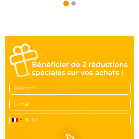
France
+33