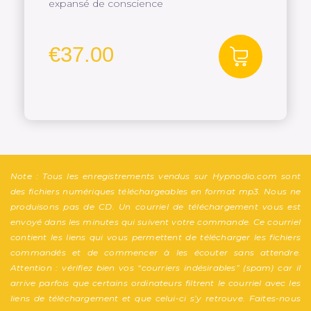
expansé de conscience
€
37.00
Note : Tous les enregistrements vendus sur Hypnodio.com sont
des fichiers numériques téléchargeables en format mp3. Nous ne
produisons pas de CD. Un courriel de téléchargement vous est
envoyé dans les minutes qui suivent votre commande. Ce courriel
contient les liens qui vous permettent de télécharger les fichiers
commandés et de commencer à les écouter sans attendre.
Attention : vérifiez bien vos “courriers indésirables” (spam) car il
arrive parfois que certains ordinateurs filtrent le courriel avec les
liens de téléchargement et que celui-ci s’y retrouve. Faites-nous