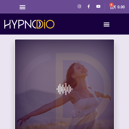
0
€
0.00