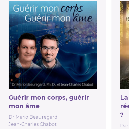
Guérir mon corps, guérir
La
mon âme
ré
?
Dr Mario Beauregard
Jean-Charles Chabot
Dan