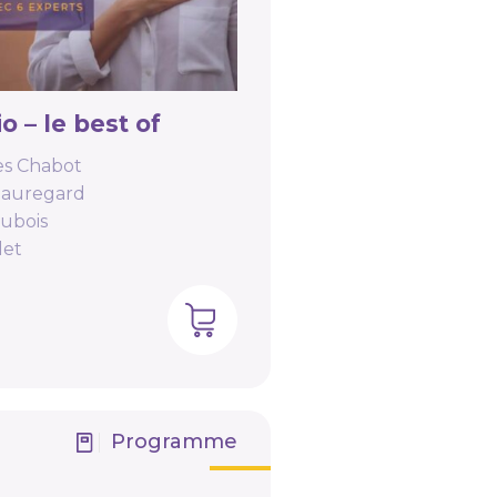
 – le best of
es Chabot
eauregard
Dubois
let
Programme