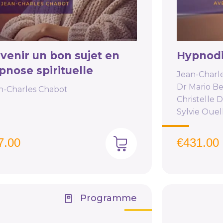
venir un bon sujet en
Hypnodio
pnose spirituelle
Jean-Charl
Dr Mario B
n-Charles Chabot
Christelle 
Sylvie Ouel
7.00
€
431.00
Programme