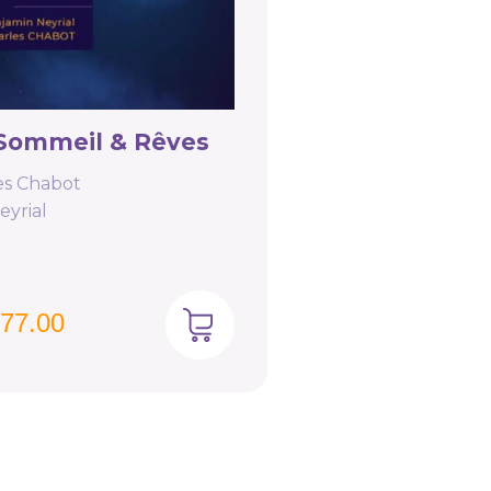
 Sommeil & Rêves
es Chabot
eyrial
€
77.00