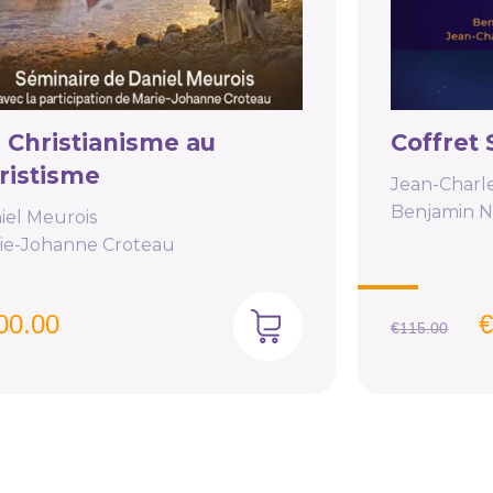
 Christianisme au
Coffret
ristisme
Jean-Charl
Benjamin N
iel Meurois
ie-Johanne Croteau
00.00
€
115.00