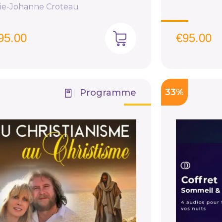
ie-Johanne Croteau
95.00
€
95.00
33%
Programme