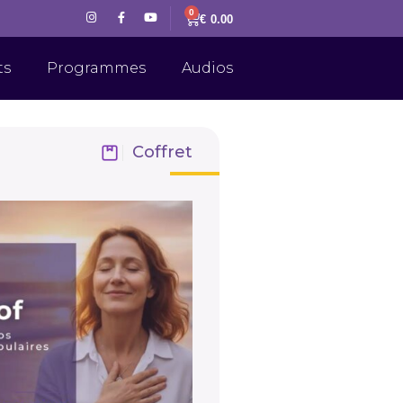
0
€
0.00
ts
Programmes
Audios
Coffret