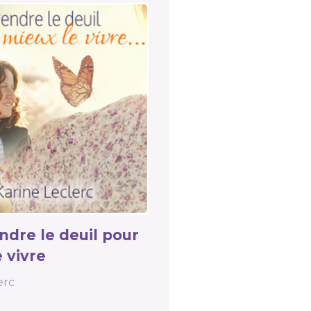
dre le deuil pour
 vivre
erc