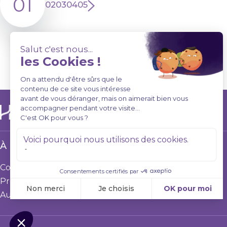
01
02
03
04
05
À PROPOS DE NOUS
CONTACT
Coffrets
Canada (IIHS)
Programmes
514 908-4566
Audios
Connexion